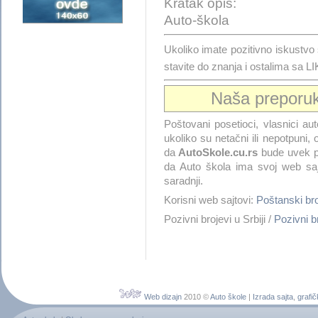
Kratak opis:
Auto-škola
Ukoliko imate pozitivno isku
stavite do znanja i ostalima sa 
Naša preporu
Poštovani posetioci, vlasnici aut
ukoliko su netačni ili nepotpuni
da
AutoSkole.cu.rs
bude uvek p
da Auto škola ima svoj web saj
saradnji.
Korisni web sajtovi:
Poštanski b
Pozivni brojevi u Srbiji /
Pozivni 
Web dizajn
2010 ©
Auto škole
|
Izrada sajta
,
grafič