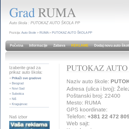
Grad
RUMA
Auto škola : PUTOKAZ AUTO ŠKOLA PP
Pozicija:
Auto škole
>
RUMA
>
PUTOKAZ AUTO ŠKOLA PP
Početna
Informacije
Zabava
REKLAME
Dodaj novu auto škol
PUTOKAZ AUTO 
Izaberite grad za
prikaz auto škola:
+
Prikaži sve gradove
Naziv auto škole:
PUTOK
+
Beograd
Adresa (ulica i broj): Žel
+
Novi Sad
+
Subotica
Poštanski broj: 22400
+
Niš
Mesto: RUMA
+
Kragujevac
GPS koordinate:
Telefon:
+381 22 472 80
Naš izbor
Web sajt: